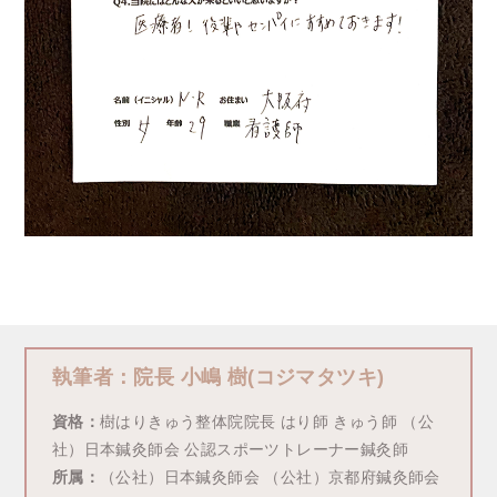
執筆者：院長 小嶋 樹(コジマタツキ)
資格：
樹はりきゅう整体院院長 はり師 きゅう師 （公
社）日本鍼灸師会 公認スポーツトレーナー鍼灸師
所属：
（公社）日本鍼灸師会 （公社）京都府鍼灸師会