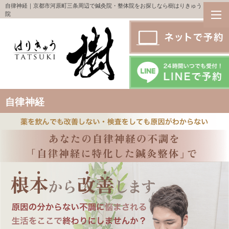
自律神経｜京都市河原町三条周辺で鍼灸院・整体院をお探しなら樹はりきゅう・整体
院
自律神経